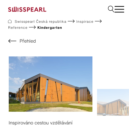
Swisspearl Česká republika
Inspirace
Reference
Kindergarten
Fasády
Střechy
Přehled
Konstrukční desky
Vyžádejte si vzorek
Společnost
Služby
Inspirace
Ke stažení
Swisspearl a udržitelnost
Kariéra
Inspirováno cestou vzdělávání