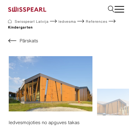
Swisspearl Latvija
Iedvesma
References
Kindergarten
Fasāde
Jumts
Pārskats
Būvniecības
Interjers
Lejupielādes
Uzņēmums
Pakalpojumi
Iedvesma
Ilgtspēja
Iedvesmojoties no apguves takas