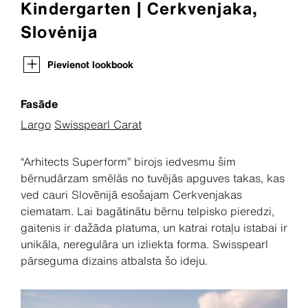
Kindergarten | Cerkvenjaka,
Slovėnija
Pievienot lookbook
Fasāde
Largo
Swisspearl Carat
“Arhitects Superform” birojs iedvesmu šim
bērnudārzam smēlās no tuvējās apguves takas, kas
ved cauri Slovēnijā esošajam Cerkvenjakas
ciematam. Lai bagātinātu bērnu telpisko pieredzi,
gaitenis ir dažāda platuma, un katrai rotaļu istabai ir
unikāla, neregulāra un izliekta forma. Swisspearl
pārseguma dizains atbalsta šo ideju.