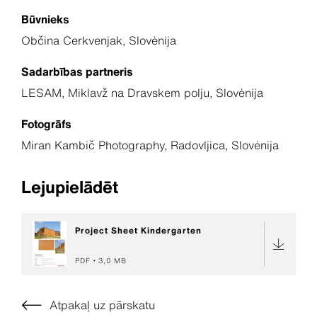
Būvnieks
Občina Cerkvenjak, Slovėnija
Sadarbības partneris
LESAM, Miklavž na Dravskem polju, Slovėnija
Fotogrāfs
Miran Kambič Photography, Radovljica, Slovėnija
Lejupielādēt
Project Sheet Kindergarten
PDF
3,0 MB
Atpakaļ uz pārskatu