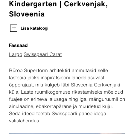
Kindergarten | Cerkvenjak,
Sloveenia
Lisa kataloogi
Fassaad
Largo
Swisspearl Carat
Büroo Superform arhitektid ammutasid selle
lasteaia jaoks inspiratsiooni lähedalasuvast
õpperajast, mis kulgeb läbi Sloveenia Cerkvenjaki
küla. Laste ruumikogemuse rikastamiseks mõeldud
fuajee on erineva laiusega ning igal mänguruumil on
ainulaadne, ebakorrapärane ja muudetud kuju.
Seda ideed toetab Swisspearli paneelidega
välislahendus.