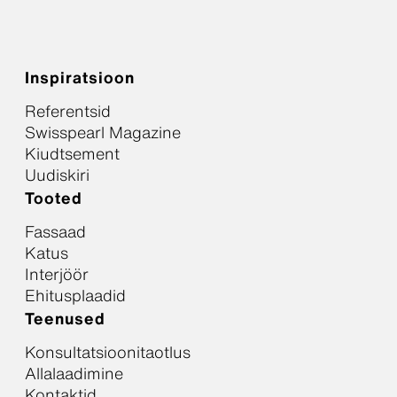
Inspiratsioon
Referentsid
Swisspearl Magazine
Kiudtsement
Uudiskiri
Tooted
Fassaad
Katus
Interjöör
Ehitusplaadid
Teenused
Konsultatsioonitaotlus
Allalaadimine
Kontaktid