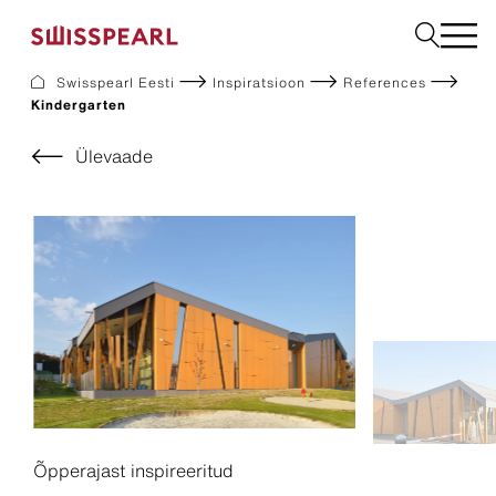
Swisspearl Eesti
Inspiratsioon
References
Kindergarten
Fassaadikatted
Katusekatted
Ülevaade
Ehitusplaadid
Interjöör
Allalaadimine
Ettevõte
Teenused
Inspiratsioon
Jätkusuutlikkus
Õpperajast inspireeritud