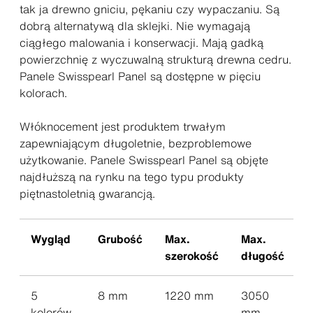
tak ja drewno gniciu, pękaniu czy wypaczaniu. Są
dobrą alternatywą dla sklejki. Nie wymagają
ciągłego malowania i konserwacji. Mają gadką
powierzchnię z wyczuwalną strukturą drewna cedru.
Panele Swisspearl Panel są dostępne w pięciu
kolorach.
Włóknocement jest produktem trwałym
zapewniającym długoletnie, bezproblemowe
użytkowanie. Panele Swisspearl Panel są objęte
najdłuższą na rynku na tego typu produkty
piętnastoletnią gwarancją.
Wygląd
Grubość
Max.
Max.
szerokość
długość
5
8 mm
1220 mm
3050
kolorów,
mm