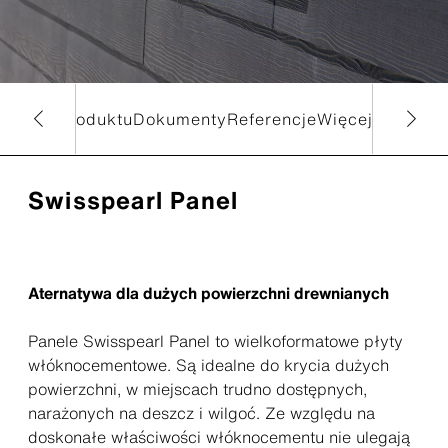
Cechy produktu
Dokumenty
Referencje
Więcej produk
Swisspearl Panel
Aternatywa dla dużych powierzchni drewnianych
Panele Swisspearl Panel to wielkoformatowe płyty
włóknocementowe. Są idealne do krycia dużych
powierzchni, w miejscach trudno dostępnych,
narażonych na deszcz i wilgoć. Ze względu na
doskonałe właściwości włóknocementu nie ulegają