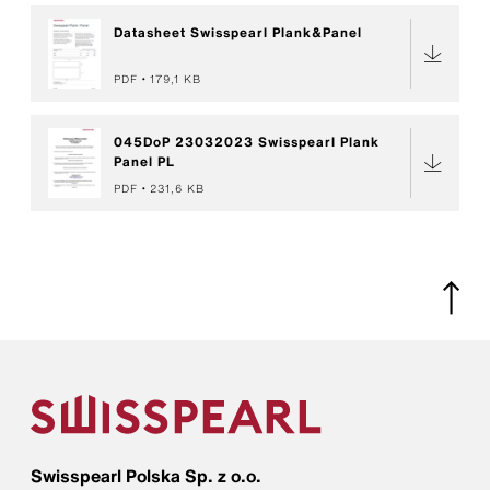
Datasheet Swisspearl Plank&Panel
PDF
179,1 KB
045DoP 23032023 Swisspearl Plank
Panel PL
PDF
231,6 KB
Swisspearl Polska Sp. z o.o.