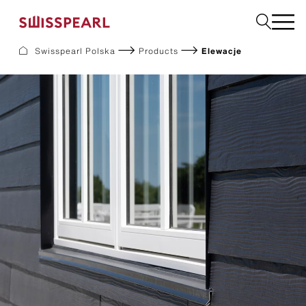
Swisspearl Polska
Products
Elewacje
Elewacje
Dachy
Płyty użytkowe
Płyty do wnętrz
Ogród
Zamów próbkę
O nas
Usługi
Inspiracje
Do pobrania
Zrównoważony rozwój