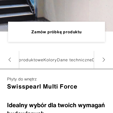
Zamów próbkę produktu
formacje produktowe
Kolory
Dane techniczne
Dokumen
Płyty do wnętrz
Swisspearl Multi Force
Idealny wybór dla twoich wymagań