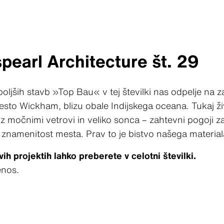
pearl Architecture št. 29
oljših stavb »Top Bau« v tej številki nas odpelje na
esto Wickham, blizu obale Indijskega oceana. Tukaj ži
z močnimi vetrovi in veliko sonca – zahtevni pogoji za
e znamenitost mesta. Prav to je bistvo našega material
ih projektih lahko preberete v celotni številki.
enos.