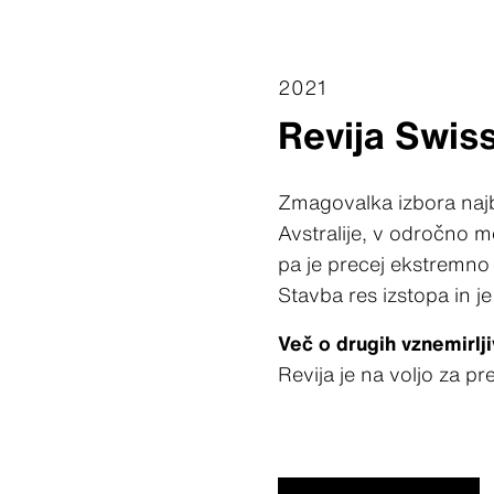
2021
Revija Swiss
Zmagovalka izbora najb
Avstralije, v odročno m
pa je precej ekstremno 
Stavba res izstopa in j
Več o drugih vznemirljiv
Revija je na voljo za pr