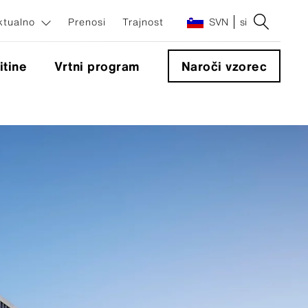
ktualno
Prenosi
Trajnost
SVN
si
itine
Vrtni program
Naroči vzorec
enti
ti