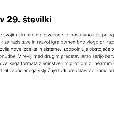
 29. številki
e svojim strankam posvečamo z inovativnostjo, prilago
k za raziskave in razvoj igra pomembno vlogo pri razv
zvija nove izdelke in sisteme, izpopolnjuje obstoječe t
onudbe. V reviji med drugim predstavljamo serijo barv
velikega formata z edinstvenim profilom z linearnim
ret zaposlenega vključuje tudi predstavitev tradicio