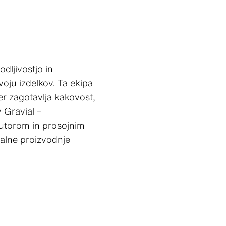
dljivostjo in
oju izdelkov. Ta ekipa
er zagotavlja kakovost,
 Gravial –
 utorom in prosojnim
nalne proizvodnje