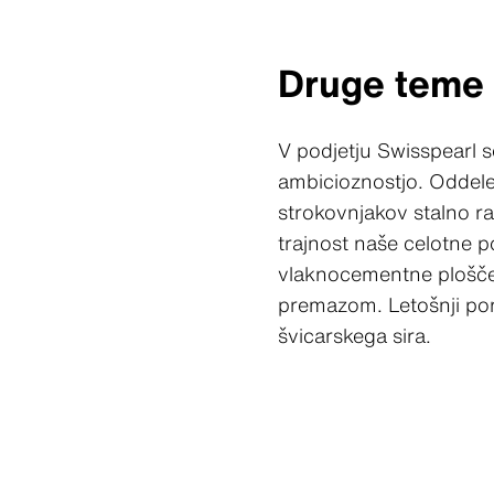
Druge teme v
V podjetju Swisspearl s
ambicioznostjo. Oddele
strokovnjakov stalno ra
trajnost naše celotne p
vlaknocementne plošče 
premazom. Letošnji port
švicarskega sira.