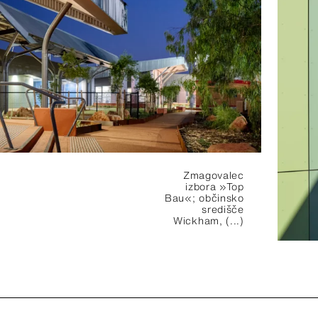
Zmagovalec
izbora »Top
Bau«; občinsko
središče
Wickham,
(...)