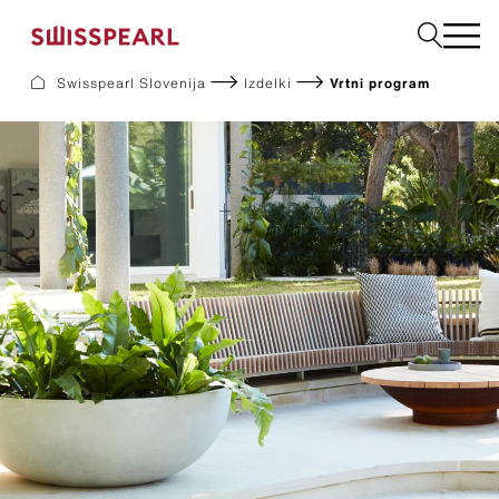
Swisspearl Slovenija
Izdelki
Vrtni program
Fasadne Plošče
Strešne Kritine
Vrtni program
Naroči vzorec
Podjetje
Storitve
Aktualno
Prenosi
Trajnost