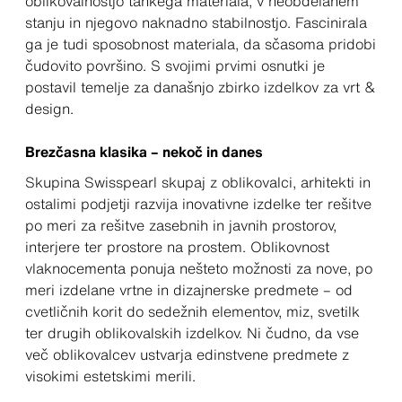
oblikovalnostjo tankega materiala, v neobdelanem
stanju in njegovo naknadno stabilnostjo. Fascinirala
ga je tudi sposobnost materiala, da sčasoma pridobi
čudovito površino. S svojimi prvimi osnutki je
postavil temelje za današnjo zbirko izdelkov za vrt &
design.
Brezčasna klasika – nekoč in danes
Skupina Swisspearl skupaj z oblikovalci, arhitekti in
ostalimi podjetji razvija inovativne izdelke ter rešitve
po meri za rešitve zasebnih in javnih prostorov,
interjere ter prostore na prostem. Oblikovnost
vlaknocementa ponuja nešteto možnosti za nove, po
meri izdelane vrtne in dizajnerske predmete – od
cvetličnih korit do sedežnih elementov, miz, svetilk
ter drugih oblikovalskih izdelkov. Ni čudno, da vse
več oblikovalcev ustvarja edinstvene predmete z
visokimi estetskimi merili.