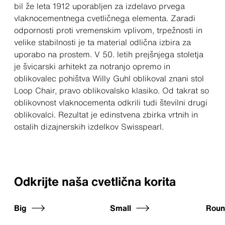
bil že leta 1912 uporabljen za izdelavo prvega
vlaknocementnega cvetličnega elementa. Zaradi
odpornosti proti vremenskim vplivom, trpežnosti in
velike stabilnosti je ta material odlična izbira za
uporabo na prostem. V 50. letih prejšnjega stoletja
je švicarski arhitekt za notranjo opremo in
oblikovalec pohištva Willy Guhl oblikoval znani stol
Loop Chair, pravo oblikovalsko klasiko. Od takrat so
oblikovnost vlaknocementa odkrili tudi številni drugi
oblikovalci. Rezultat je edinstvena zbirka vrtnih in
ostalih dizajnerskih izdelkov Swisspearl.
Odkrijte naša cvetlična korita
Big
Small
Rou