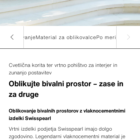
o oblikovanje
Material za oblikovalce
Po meri
Cvetlična korita ter vrtno pohištvo za interjer in
zunanjo postavitev
Oblikujte bivalni prostor – zase in
za druge
Oblikovanje bivalnih prostorov z vlaknocementnimi
izdelki Swisspearl
Vrtni izdelki podjetja Swisspearl imajo dolgo
zgodovino. Legendarni vlaknocementni material je