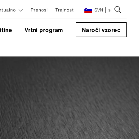
ktualno
Prenosi
Trajnost
SVN
si
itine
Vrtni program
Naroči vzorec
enti
ti