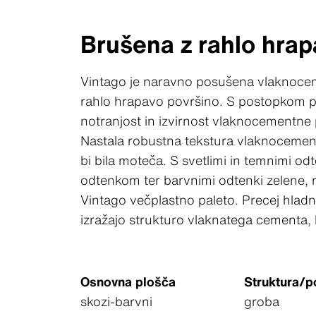
Brušena z rahlo hrap
Vintago je naravno posušena vlaknoceme
rahlo hrapavo površino. S postopkom po
notranjost in izvirnost vlaknocementne
Nastala robustna tekstura vlaknocemen
bi bila moteča. S svetlimi in temnimi odt
odtenkom ter barvnimi odtenki zelene,
Vintago večplastno paleto. Precej hlad
izražajo strukturo vlaknatega cementa, ki
Osnovna plošča
Struktura/p
skozi-barvni
groba