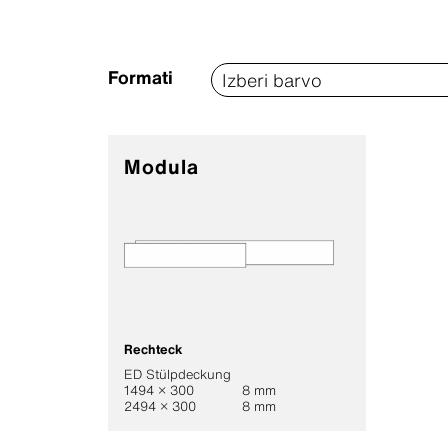
Formati
Modula
Rechteck
ED Stülpdeckung
1494 × 300
8 mm
2494 × 300
8 mm