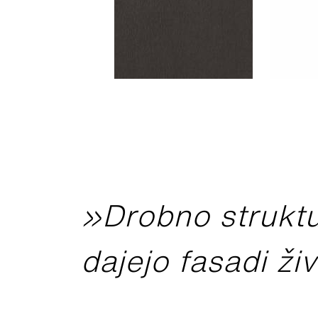
»Drobno struktur
dajejo fasadi ži