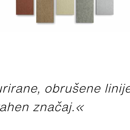
irane, obrušene linij
vahen značaj.«