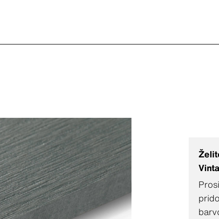
Želit
Vint
Prosi
prid
barv