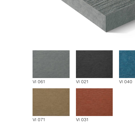
VI 061
VI 021
VI 040
VI 071
VI 031