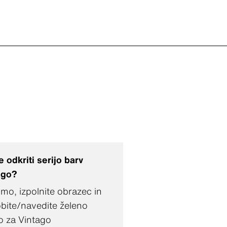
e odkriti serijo barv
ago?
mo, izpolnite obrazec in
obite/navedite želeno
o za Vintago