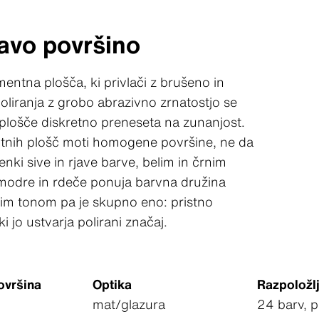
avo površino
ntna plošča, ki privlači z brušeno in
liranja z grobo abrazivno zrnatostjo se
 plošče diskretno preneseta na zunanjost.
tnih plošč moti homogene površine, ne da
enki sive in rjave barve, belim in črnim
 modre in rdeče ponuja barvna družina
nim tonom pa je skupno eno: pristno
 jo ustvarja polirani značaj.
ovršina
Optika
Razpoložl
mat/glazura
24 barv, po