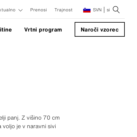
ktualno
Prenosi
Trajnost
SVN
si
itine
Vrtni program
Naroči vzorec
enti
ti
lji panj. Z višino 70 cm
voljo je v naravni sivi