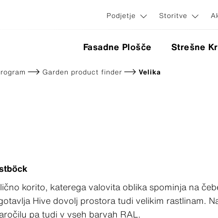
Podjetje
Storitve
A
Fasadne Plošče
Strešne Kr
program
Garden product finder
Velika
serije
 plošče
ohištvo
Aplikacije in sistemi
Ravna kritina
nnect
lementi
Nevidni fasadni pritrdilni elem
Ravna kritina
ginal
elki
Vidni fasadni pritrdilni elemen
l Avera
l Terra
l Gravial
l Nobilis
ostböck
l Planea
lično korito, katerega valovita oblika spominja na čebe
l Reflex
rl Zenor
avlja Hive dovolj prostora tudi velikim rastlinam. Na 
l Vintago
 naročilu pa tudi v vseh barvah RAL.