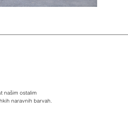
st našim ostalim
ehkih naravnih barvah.