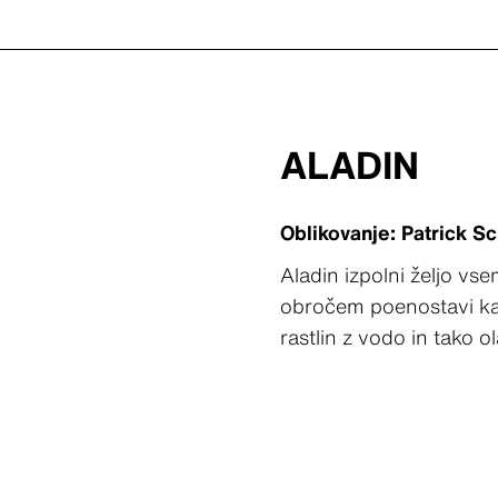
ALADIN
Oblikovanje: Patrick S
Aladin izpolni željo vse
obročem poenostavi kas
rastlin z vodo in tako ol