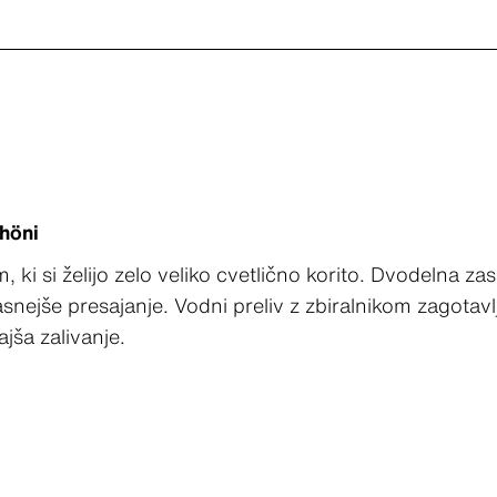
chöni
m, ki si želijo zelo veliko cvetlično korito. Dvodelna z
nejše presajanje. Vodni preliv z zbiralnikom zagotavl
ajša zalivanje.