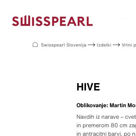
Swisspearl Slovenija
Izdelki
Vrtni 
Efasal
Valovitka®
Cvetlična korita
Barvne 
Strešne
Vrtno p
Efasal
Valovitka® 5
Valovita
Plank Co
Structa
Sedežni e
Valovitka® 8
Visoka
Plank Ori
Ostali izd
Valovitka® Ločne plošče
Velika
Swisspear
Po meri
HIVE
Majhna
Swisspear
Nizka
Swisspear
Okrogla
Swisspear
Oblikovanje: Martin M
Oglata
Swisspear
Navdih iz narave – cvet
Ostali izdelki
Swisspear
Swisspea
in premerom 80 cm zagot
Swisspear
in antracitni barvi, po