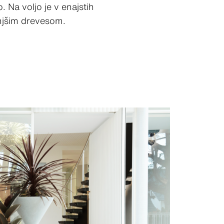
 Na voljo je v enajstih
anjšim drevesom.