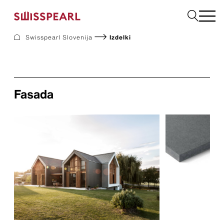
Swisspearl Slovenija
Izdelki
Fasadne Plošče
Strešne Kritine
Vrtni program
Fasada
Naroči vzorec
Podjetje
Storitve
Aktualno
Prenosi
Trajnost