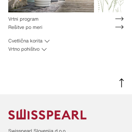
Vrtni program
Rešitve po meri
Cvetlična korita
Vrtno pohištvo
Swisspearl Slovenija d.o.o.