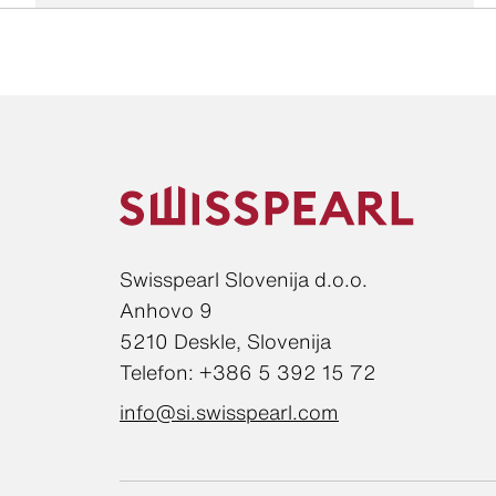
Alsto d.o.o.
Anclin Jože s.p.
Andrej Vrtačič s.p.
Swisspearl Slovenija d.o.o.
Anhovo 9
5210 Deskle, Slovenija
Telefon: +386 5 392 15 72
Andrej Vrtačič s.p.
info@si.swisspearl.com