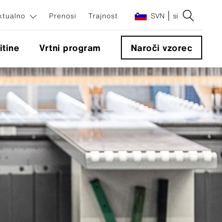
ktualno
Prenosi
Trajnost
SVN
si
itine
Vrtni program
Naroči vzorec
enti
ti