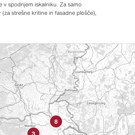
ete v spodnjem iskalniku. Za samo
(za strešne kritine in fasadne plošče),
8
3