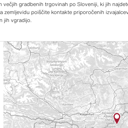
h večjih gradbenih trgovinah po Sloveniji, ki jih najd
zemljevidu poiščite kontakte priporočenih izvajalcev 
n jih vgradijo.