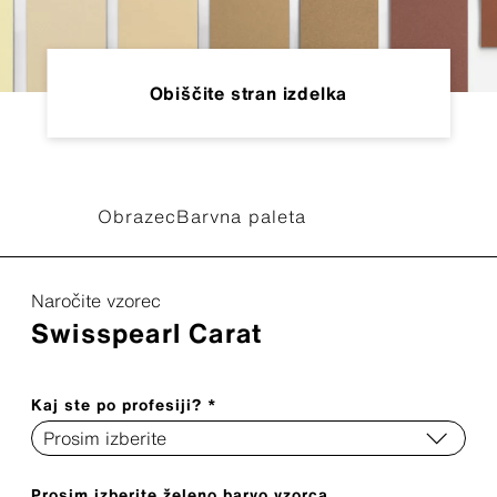
Obiščite stran izdelka
Obrazec
Barvna paleta
Naročite vzorec
Swisspearl Carat
Kaj ste po profesiji? *
Prosim izberite želeno barvo vzorca