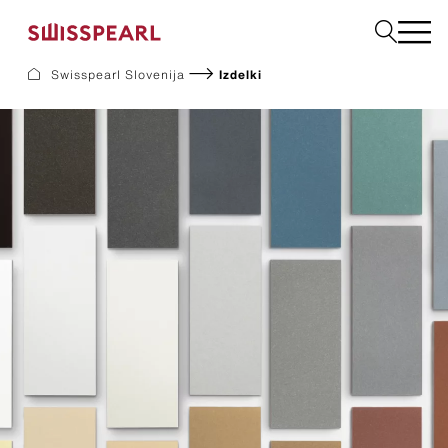
Izberite državo
Swisspearl Slovenija
Izdelki
Fasadne Plošče
Strešne Kritine
Vrtni program
Naroči vzorec
Podjetje
Storitve
Aktualno
Prenosi
Trajnost