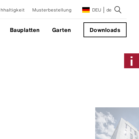
hhaltigkeit
Musterbestellung
DEU
de
Bauplatten
Garten
Downloads
Anwendungen & Systeme
Fassadensystem
Sichtbare Befestigung
Nicht sichtbare Befestigung
Geschlossene Ecke 90°