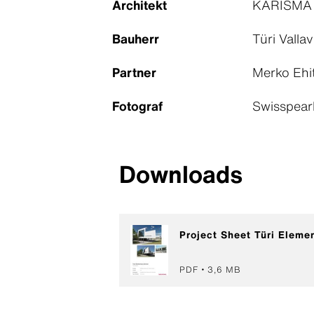
Architekt
KARISMA ar
Bauherr
Türi Vallav
Partner
Merko Ehit
Fotograf
Swisspear
Downloads
Project Sheet Türi Eleme
PDF
3,6 MB