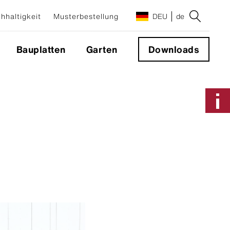
hhaltigkeit
Musterbestellung
DEU
de
Bauplatten
Garten
Downloads
Anwendungen & Systeme
Fassadensystem
Sichtbare Befestigung
Nicht sichtbare Befestigung
Geschlossene Ecke 90°