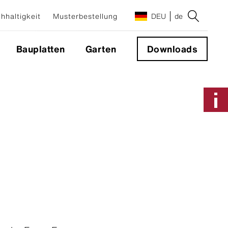
hhaltigkeit
Musterbestellung
DEU
de
Bauplatten
Garten
Downloads
Anwendungen & Systeme
Fassadensystem
Sichtbare Befestigung
Nicht sichtbare Befestigung
Geschlossene Ecke 90°