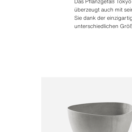
Das Pflanzgefäß Tokyo 
Swisspearl Terra
überzeugt auch mit sei
Swisspearl Vintago
Swisspearl Zenor
Sie dank der einzigart
unterschiedlichen Größ
Produktübersicht
Produktübersicht
Produktübersicht
Produktübersicht
Produktübersicht
Produktübersicht