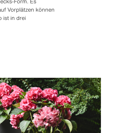
iecks-Form. Es
auf Vorplätzen können
ist in drei
Kontakt
Kontakt
Kontakt
Kontakt
Kontakt
Kontakt