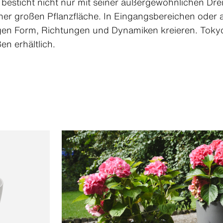
besticht nicht nur mit seiner außergewöhnlichen Dre
ner großen Pflanzfläche. In Eingangsbereichen oder 
igen Form, Richtungen und Dynamiken kreieren. Tokyo 
en erhältlich.
Downloadcenter
Downloadcenter
Downloadcenter
Downloadcenter
Downloadcenter
Downloadcenter