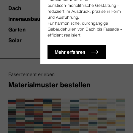
puristisch‑monolithische Gestaltung –
Dach
reduziert im Ausdruck, präzise in Form
und Ausführung.
Innenausbau
Für harmonische, durchgängige
Garten
Gebäudehüllen von Dach bis Fassade –
effizient realisiert.
Solar
Mehr erfahren
Faserzement erleben
Materialmuster bestellen