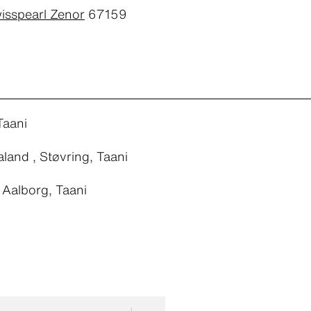
isspearl Zenor
67159
Taani
land , Støvring, Taani
, Aalborg, Taani