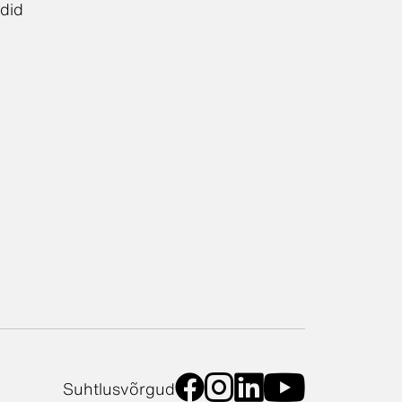
did
Suhtlusvõrgud