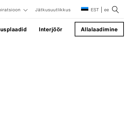
piratsioon
Jätkusuutlikkus
EST
ee
tusplaadid
Interjöör
Allalaadimine