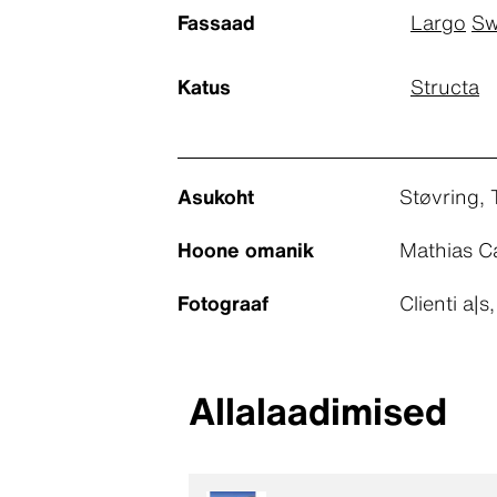
Fassaad
Largo
Sw
Katus
Structa
Asukoht
Støvring, 
Hoone omanik
Mathias Ca
Fotograaf
Clienti a|s
Allalaadimised