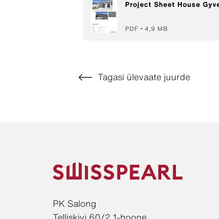
Project Sheet House Gyv
PDF
4,9 MB
Tagasi ülevaate juurde
PK Salong
Telliskivi 60/2 1-hoone