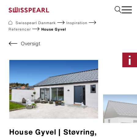
Swisspearl Danmark
Inspiration
Referencer
House Gyvel
Facade
Tag
Oversigt
Byggeplader
Interiør
Solar
Downloads
Om os
Services
Inspiration
Bestil en produktprøve
Bæredygtighed
House Gyvel | Støvring,