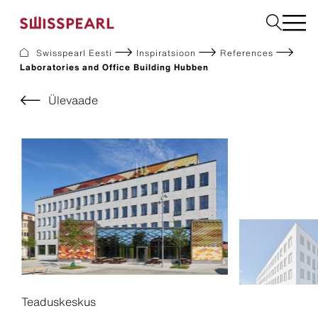
Swisspearl Eesti
Inspiratsioon
References
Laboratories and Office Building Hubben
Fassaadikatted
Katusekatted
Ülevaade
Ehitusplaadid
Interjöör
Allalaadimine
Ettevõte
Teenused
Inspiratsioon
Jätkusuutlikkus
Teaduskeskus