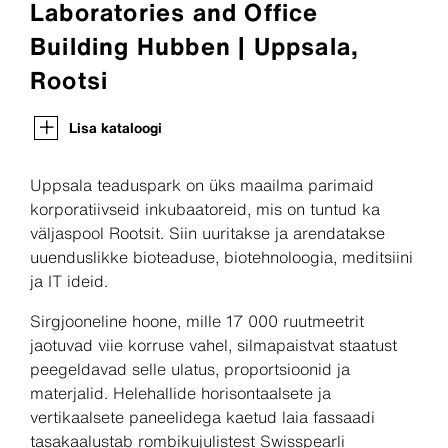
Laboratories and Office
Building Hubben | Uppsala,
Rootsi
Lisa kataloogi
Uppsala teaduspark on üks maailma parimaid
korporatiivseid inkubaatoreid, mis on tuntud ka
väljaspool Rootsit. Siin uuritakse ja arendatakse
uuenduslikke bioteaduse, biotehnoloogia, meditsiini
ja IT ideid.
Sirgjooneline hoone, mille 17 000 ruutmeetrit
jaotuvad viie korruse vahel, silmapaistvat staatust
peegeldavad selle ulatus, proportsioonid ja
materjalid. Helehallide horisontaalsete ja
vertikaalsete paneelidega kaetud laia fassaadi
tasakaalustab rombikujulistest Swisspearli