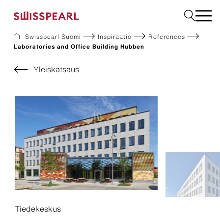
Swisspearl Suomi
Inspiraatio
References
Laboratories and Office Building Hubben
Julkisivulevyt
Rakennuslevyt
Yleiskatsaus
Sisätilalevyt
Ladattavat dokumentit
Meistä
Palvelut
Inspiraatio
Kestävä kehitys
Tiedekeskus