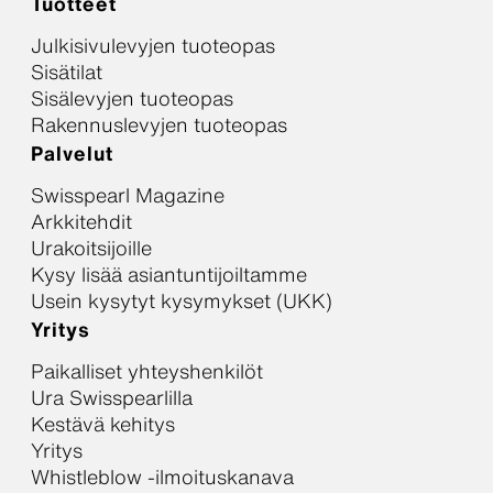
Tuotteet
Julkisivulevyjen tuoteopas
Sisätilat
Sisälevyjen tuoteopas
Rakennuslevyjen tuoteopas
Palvelut
Swisspearl Magazine
Arkkitehdit
Urakoitsijoille
Kysy lisää asiantuntijoiltamme
Usein kysytyt kysymykset (UKK)
Yritys
Paikalliset yhteyshenkilöt
Ura Swisspearlilla
Kestävä kehitys
Yritys
Whistleblow -ilmoituskanava