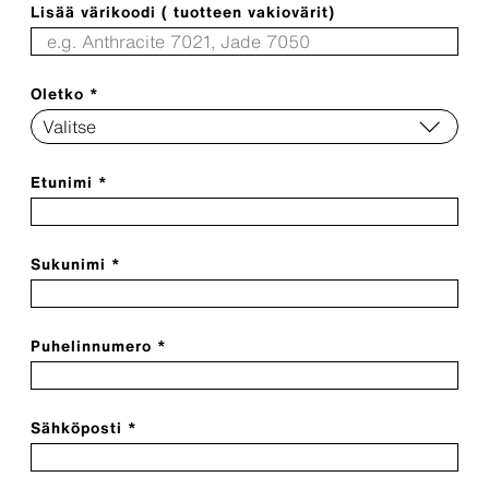
Lisää värikoodi ( tuotteen vakiovärit)
Oletko *
Etunimi *
Sukunimi *
Puhelinnumero *
Sähköposti *