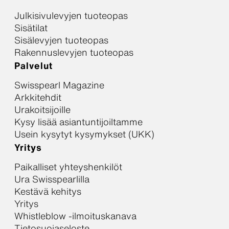
Julkisivulevyjen tuoteopas
Sisätilat
Sisälevyjen tuoteopas
Rakennuslevyjen tuoteopas
Palvelut
Swisspearl Magazine
Arkkitehdit
Urakoitsijoille
Kysy lisää asiantuntijoiltamme
Usein kysytyt kysymykset (UKK)
Yritys
Paikalliset yhteyshenkilöt
Ura Swisspearlilla
Kestävä kehitys
Yritys
Whistleblow -ilmoituskanava
Tietosuojaseloste