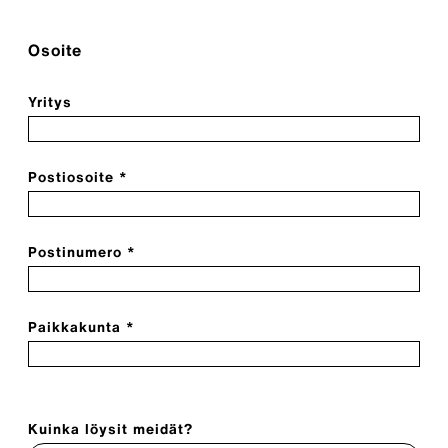
Osoite
Yritys
Postiosoite *
Postinumero *
Paikkakunta *
Kuinka löysit meidät?