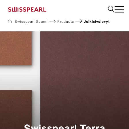
Valitse
Swisspearl Suomi
Products
Julkisivulevyt
Julkisivulevyt
Rakennuslevyt
Sisätilalevyt
Ladattavat dokumentit
Meistä
Palvelut
Inspiraatio
Kestävä kehitys
Swisspearl Terra