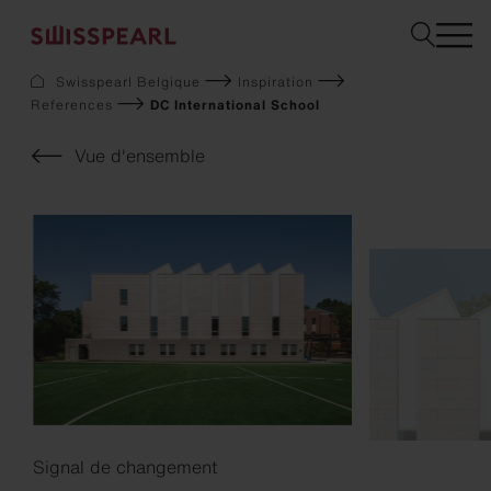
Swisspearl Belgique
Inspiration
References
DC International School
Façade
Toiture
Vue d'ensemble
Construction
Interior
Téléchargements
Services
Entreprise
Inspiration
Sustainability
Demandez un échantillon
Signal de changement