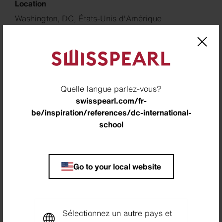
Location
Washington, DC, États-Unis d'Amérique
Architecte
Perkins Eastman, Washington, États-Unis
d'Amérique
Quelle langue parlez-vous?
Builder
swisspearl.com/fr-
District of Columbia International School,
be/inspiration/references/dc-international-
Washington, DC, États-Unis d'Amérique
school
Partner
CHU Contracting, Inc. , Chantilly, États-Unis
d'Amérique
Go to your local website
Photographer
Brycen Fischer Photography LLC, Lutherville ,
États-Unis d'Amérique
Sélectionnez un autre pays et