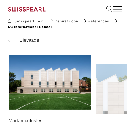
Swisspearl Eesti
Inspiratsioon
References
DC International School
Fassaadikatted
Katusekatted
Ülevaade
Ehitusplaadid
Interjöör
Allalaadimine
Ettevõte
Teenused
Inspiratsioon
Jätkusuutlikkus
Märk muutustest