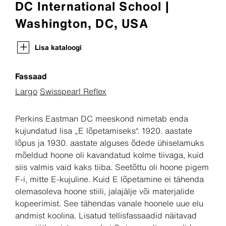
DC International School |
Washington, DC, USA
Lisa kataloogi
Fassaad
Largo
Swisspearl Reflex
Perkins Eastman DC meeskond nimetab enda
kujundatud lisa „E lõpetamiseks“. 1920. aastate
lõpus ja 1930. aastate alguses õdede ühiselamuks
mõeldud hoone oli kavandatud kolme tiivaga, kuid
siis valmis vaid kaks tiiba. Seetõttu oli hoone pigem
F-i, mitte E-kujuline. Kuid E lõpetamine ei tähenda
olemasoleva hoone stiili, jalajälje või materjalide
kopeerimist. See tähendas vanale hoonele uue elu
andmist koolina. Lisatud tellisfassaadid näitavad