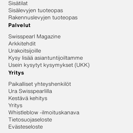
Sisätilat
Sisälevyjen tuoteopas
Rakennuslevyjen tuoteopas
Palvelut
Swisspearl Magazine
Arkkitehdit
Urakoitsijoille
Kysy lisää asiantuntijoiltamme
Usein kysytyt kysymykset (UKK)
Yritys
Paikalliset yhteyshenkilöt
Ura Swisspearlilla
Kestävä kehitys
Yritys
Whistleblow -ilmoituskanava
Tietosuojaseloste
Evästeseloste