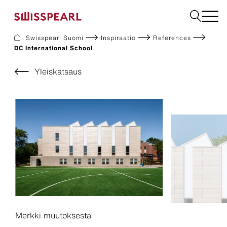
Swisspearl Suomi
Inspiraatio
References
DC International School
Julkisivulevyt
Rakennuslevyt
Yleiskatsaus
Sisätilalevyt
Ladattavat dokumentit
Meistä
Palvelut
Inspiraatio
Kestävä kehitys
Merkki muutoksesta