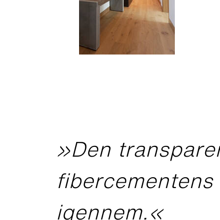
»Den transparen
fibercementens 
igennem.«