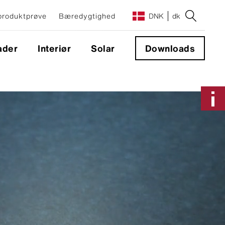
 produktprøve
Bæredygtighed
DNK
dk
ader
Interiør
Solar
Downloads
Montage og montagesystemer
Facadesystem
Skjult montage til facaden
Synlig montering
Murafdækninger
Murafdækninger