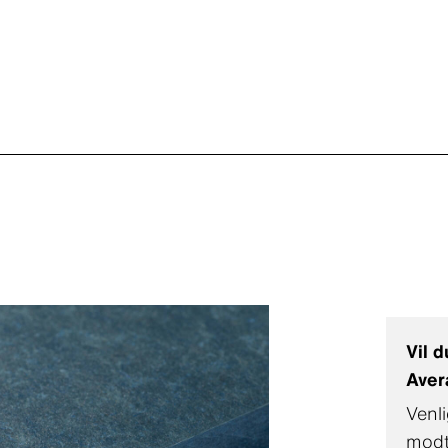
Vil 
Aver
Venl
modt