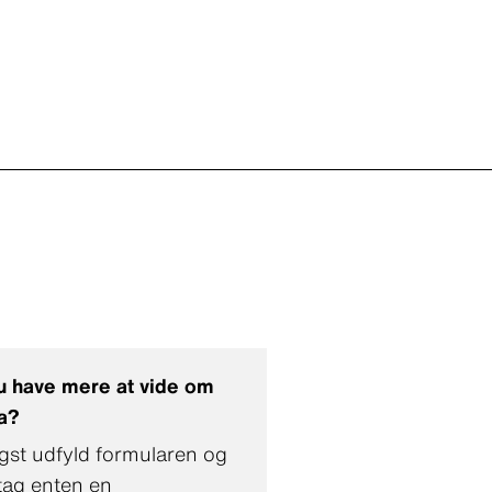
du have mere at vide om
a?
igst udfyld formularen og
ag enten en