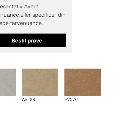
æsentativ Avera
nuance eller specificer din
ede farvenuance.
Bestil prøve
AV 000
AV070