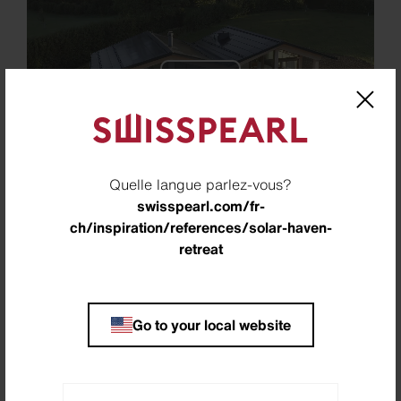
Play
Video
Quelle langue parlez-vous?
swisspearl.com/fr-
ch/inspiration/references/solar-haven-
Site
retreat
St. Gallen, Suisse
Maître d'ouvrage
Go to your local website
Forster Ueli + Erika, St. Gallen
Partenaire
solarmotion ag, St. Gallen, Suisse