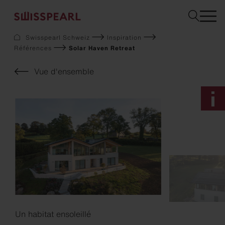
Swisspearl Schweiz
Inspiration
Références
Solar Haven Retreat
Façade
Toiture
Vue d'ensemble
Solaire
Aménagement intérieur
Jardin
Téléchargements
Service
Entreprise
Inspiration
Demandez un échantillon
Durabilité
Un habitat ensoleillé