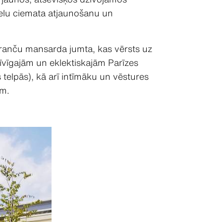
ielu ciemata atjaunošanu un
franču mansarda jumta, kas vērsts uz
zīvīgajām un eklektiskajām Parīzes
telpās), kā arī intīmāku un vēstures
ām.