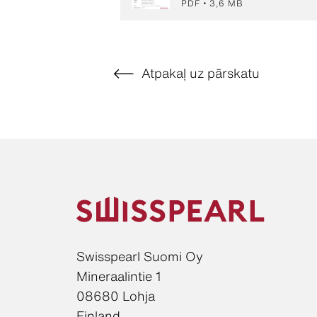
PDF
3,6 MB
Atpakaļ uz pārskatu
Swisspearl Suomi Oy
Mineraalintie 1
08680 Lohja
Finland