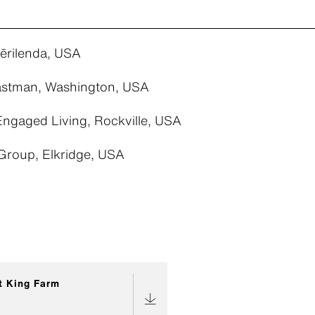
Mērilenda, USA
astman, Washington, USA
Engaged Living, Rockville, USA
roup, Elkridge, USA
at King Farm