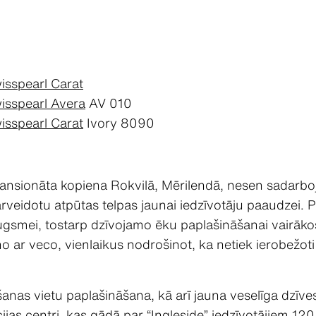
isspearl Carat
isspearl Avera
AV 010
isspearl Carat
Ivory 8090
pansionāta kopiena Rokvilā, Mērilendā, nesen sadarboj
ārveidotu atpūtas telpas jaunai iedzīvotāju paaudzei.
zaugsmei, tostarp dzīvojamo ēku paplašināšanai vairā
ar veco, vienlaikus nodrošinot, ka netiek ierobežoti
šanas vietu paplašināšana, kā arī jauna veselīga dzīve
cijas centri, kas gādā par “Ingleside” iedzīvotājiem 12