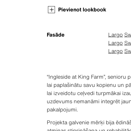
Pievienot lookbook
Fasāde
Largo
Sw
Largo
Sw
Largo
Sw
“Ingleside at King Farm”, senioru 
lai paplašinātu savu kopienu un p
lai izveidotu ceļvedi turpmākai i
uzdevums nemanāmi integrēt jauno 
pakalpojumi.
Projekta galvenie mērķi bija ēdinā
atmiņas stiprināšana un rehabilitā