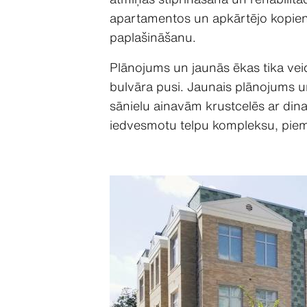
apartamentos un apkārtējo kopien
paplašināšanu.
Plānojums un jaunās ēkas tika vei
bulvāra pusi. Jaunais plānojums un
sānielu ainavām krustcelēs ar din
iedvesmotu telpu kompleksu, piem