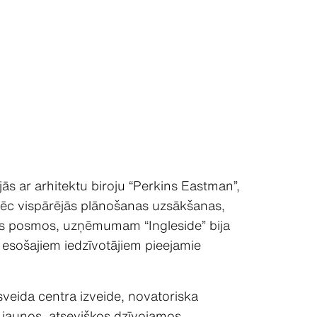
ās ar arhitektu biroju “Perkins Eastman”,
 Pēc vispārējās plānošanas uzsākšanas,
kos posmos, uzņēmumam “Ingleside” bija
 esošajiem iedzīvotājiem pieejamie
sveida centra izveide, novatoriska
0 jaunos, atsevišķos dzīvojamos