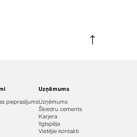
mi
Uzņēmums
as pieprasījums
Uzņēmums
Šķiedru cements
Karjera
Ilgtspēja
Vietējie kontakti