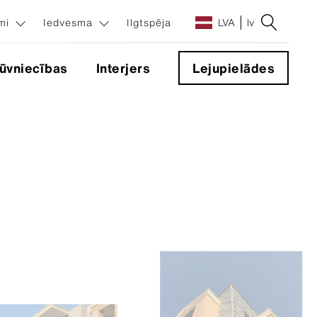
umi
Iedvesma
Ilgtspēja
LVA
lv
ūvniecības
Interjers
Lejupielādes
sinājumi
ēma