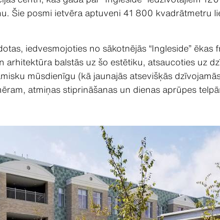
u. Šie posmi ietvēra aptuveni 41 800 kvadrātmetru l
dotas, iedvesmojoties no sākotnējās “Ingleside” ēkas 
 arhitektūra balstās uz šo estētiku, atsaucoties uz d
amisku mūsdienīgu (kā jaunajās atsevišķās dzīvojamās 
ēram, atmiņas stiprināšanas un dienas aprūpes telp