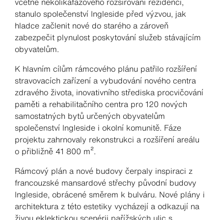
včetně několikafázového rozšiřování rezidencí,
stanulo společenství Ingleside před výzvou, jak
hladce začlenit nové do starého a zároveň
zabezpečit plynulost poskytování služeb stávajícím
obyvatelům.
K hlavním cílům rámcového plánu patřilo rozšíření
stravovacích zařízení a vybudování nového centra
zdravého života, inovativního střediska procvičování
paměti a rehabilitačního centra pro 120 nových
samostatných bytů určených obyvatelům
společenství Ingleside i okolní komunitě. Fáze
projektu zahrnovaly rekonstrukci a rozšíření areálu
o přibližně 41 800 m².
Rámcový plán a nové budovy čerpaly inspiraci z
francouzské mansardové střechy původní budovy
Ingleside, obrácené směrem k bulváru. Nové plány i
architektura z této estetiky vycházejí a odkazují na
živou eklektickou scenérii pařížských ulic s