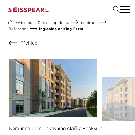
Swisspearl Česká republika
Inspirace
Reference
Ingleside at King Farm
Fasády
Střechy
Přehled
Konstrukční desky
Vyžádejte si vzorek
Společnost
Služby
Inspirace
Ke stažení
Swisspearl a udržitelnost
Kariéra
Komunita domu aktivního stáří v Rockville