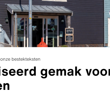
 onze bestekteksten
iseerd gemak voo
en
Downloads
Downloads
Downloads
Downloads