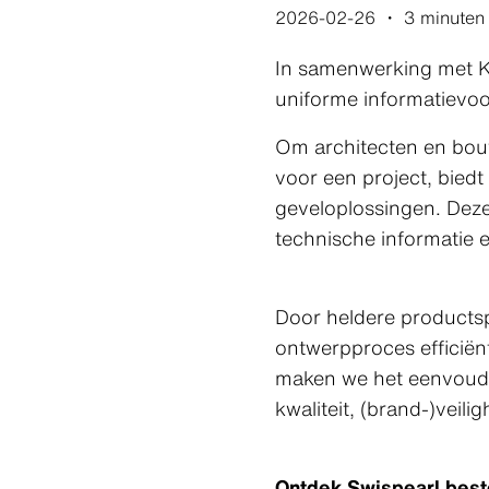
2026-02-26
・
3 minuten
In samenwerking met Ke
uniforme informatievoo
Om architecten en bouw
voor een project, bied
geveloplossingen. Deze
technische informatie e
Door heldere productsp
ontwerpproces efficiënt
maken we het eenvoudi
kwaliteit, (brand-)vei
Ontdek Swispearl bes