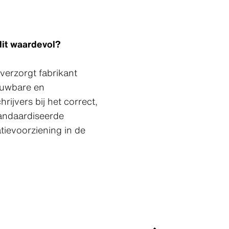
dit waardevol?
erzorgt fabrikant
ouwbare en
ijvers bij het correct,
andaardiseerde
tievoorziening in de