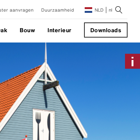
ter aanvragen
Duurzaamheid
NLD
nl
ak
Bouw
Interieur
Downloads
Applicaties & Systemen
XT
Geveloplossingen
Sigma 8 Pro
Onzichtbare
NXT
gevelbevestigingsmiddelen
Zichtbare gevelbevestigingsmiddelen