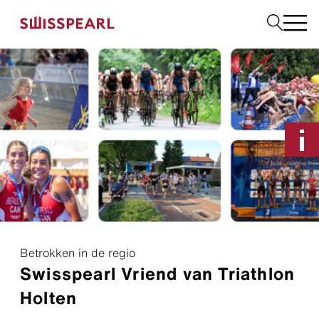
Gevel
Dak
Bouw
Interieur
Downloads
Bedrijf
Services
Inspiratie
Monster aanvragen
Betrokken in de regio
Duurzaamheid
Swisspearl Vriend van Triathlon
Holten