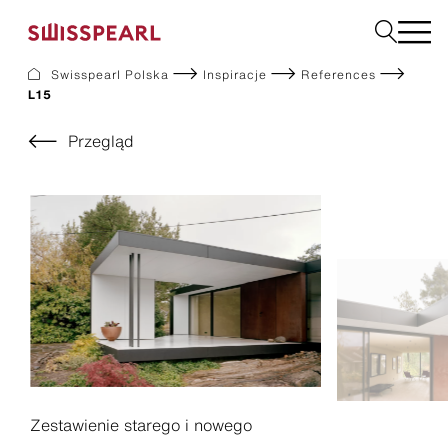
Swisspearl Polska
Inspiracje
References
L15
Elewacje
Dachy
Przegląd
Płyty użytkowe
Płyty do wnętrz
Ogród
Zamów próbkę
O nas
Usługi
Inspiracje
Do pobrania
Zrównoważony rozwój
Zestawienie starego i nowego