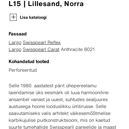
L15 | Lillesand, Norra
Lisa kataloogi
Fassaad
Largo
Swisspearl Reflex
Largo
Swisspearl Carat
Anthracite 8021
Kohandatud tooted
Perforeeritud
Selle 1980. aastatest pärit ühepereelamu
laiendamise üks eesmärk oli luua harmooniline
ansambel vanast ja uuest, suhtudes sealjuures
austusega hoone looduslikku ümbrusse. Selle
saavutamiseks valis arhitekt väikesemõõtmelise
karbikujulise puitkonstruktsiooni, mis on kaetud
suurte tumehallide Swisspearli paneelide ja maast