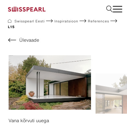
Swisspearl Eesti
Inspiratsioon
References
L15
Fassaadikatted
Katusekatted
Ülevaade
Ehitusplaadid
Interjöör
Allalaadimine
Ettevõte
Teenused
Inspiratsioon
Jätkusuutlikkus
Vana kõrvuti uuega