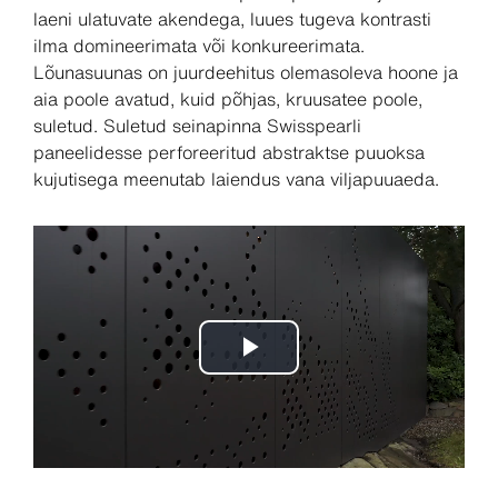
laeni ulatuvate akendega, luues tugeva kontrasti
ilma domineerimata või konkureerimata.
Lõunasuunas on juurdeehitus olemasoleva hoone ja
aia poole avatud, kuid põhjas, kruusatee poole,
suletud. Suletud seinapinna Swisspearli
paneelidesse perforeeritud abstraktse puuoksa
kujutisega meenutab laiendus vana viljapuuaeda.
Play
Video