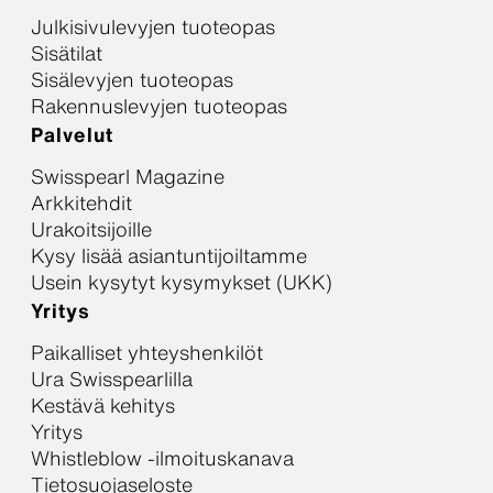
Julkisivulevyjen tuoteopas
Sisätilat
Sisälevyjen tuoteopas
Rakennuslevyjen tuoteopas
Palvelut
Swisspearl Magazine
Arkkitehdit
Urakoitsijoille
Kysy lisää asiantuntijoiltamme
Usein kysytyt kysymykset (UKK)
Yritys
Paikalliset yhteyshenkilöt
Ura Swisspearlilla
Kestävä kehitys
Yritys
Whistleblow -ilmoituskanava
Tietosuojaseloste