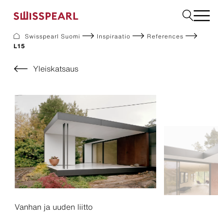
Swisspearl Suomi
Inspiraatio
References
L15
Julkisivulevyt
Rakennuslevyt
Yleiskatsaus
Sisätilalevyt
Ladattavat dokumentit
Meistä
Palvelut
Inspiraatio
Kestävä kehitys
Vanhan ja uuden liitto