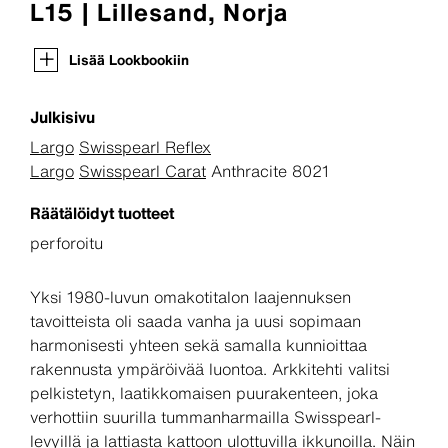
L15 | Lillesand, Norja
Lisää Lookbookiin
Julkisivu
Largo
Swisspearl Reflex
Largo
Swisspearl Carat
Anthracite 8021
Räätälöidyt tuotteet
perforoitu
Yksi 1980-luvun omakotitalon laajennuksen
tavoitteista oli saada vanha ja uusi sopimaan
harmonisesti yhteen sekä samalla kunnioittaa
rakennusta ympäröivää luontoa. Arkkitehti valitsi
pelkistetyn, laatikkomaisen puurakenteen, joka
verhottiin suurilla tummanharmailla Swisspearl-
levyillä ja lattiasta kattoon ulottuvilla ikkunoilla. Näin