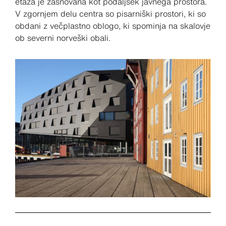
etaža je zasnovana kot podaljšek javnega prostora.
V zgornjem delu centra so pisarniški prostori, ki so
obdani z večplastno oblogo, ki spominja na skalovje
ob severni norveški obali.