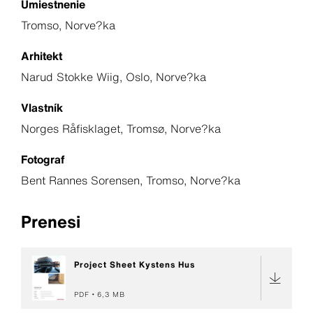
Umiestnenie
Tromso, Norve?ka
Arhitekt
Narud Stokke Wiig, Oslo, Norve?ka
Vlastník
Norges Råfisklaget, Tromsø, Norve?ka
Fotograf
Bent Rannes Sorensen, Tromso, Norve?ka
Prenesi
Project Sheet Kystens Hus
PDF
6,3 MB