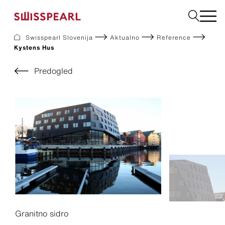
Swisspearl Slovenija
Aktualno
Reference
Kystens Hus
Fasadne Plošče
Strešne Kritine
Predogled
Vrtni program
Naroči vzorec
Podjetje
Storitve
Aktualno
Prenosi
Trajnost
Granitno sidro