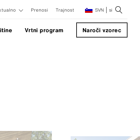
ktualno
Prenosi
Trajnost
SVN
si
itine
Vrtni program
Naroči vzorec
enti
ti