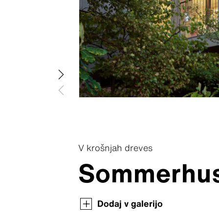
Swisspear
Swisspear
Swisspea
Swisspear
Swisspear
V krošnjah dreves
Sommerhus 
Revija Swisspearl Architecture
Revija Swisspearl Architecture
Revija Swisspearl Architecture
Dodaj v galerijo