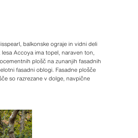
spearl, balkonske ograje in vidni deli
z lesa Accoya ima topel, naraven ton,
knocementnih plošč na zunanjih fasadnih
elotni fasadni oblogi. Fasadne plošče
lošče so razrezane v dolge, navpične