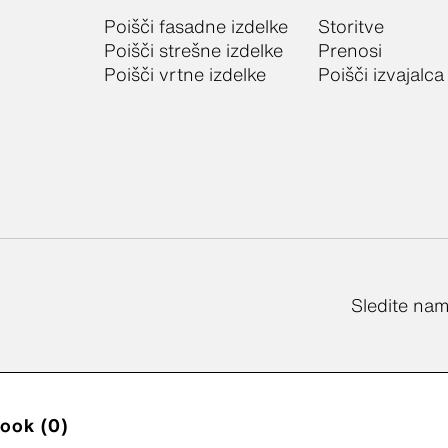
Poišči fasadne izdelke
Storitve
Poišči strešne izdelke
Prenosi
Poišči vrtne izdelke
Poišči izvajalca
Sledite na
book (0)
videonadzoru
Pravilnik o zasebnosti
O piškotkih
Nastavi