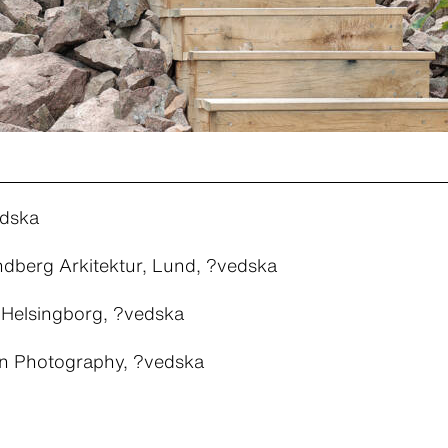
edska
dberg Arkitektur, Lund, ?vedska
Helsingborg, ?vedska
n Photography, ?vedska