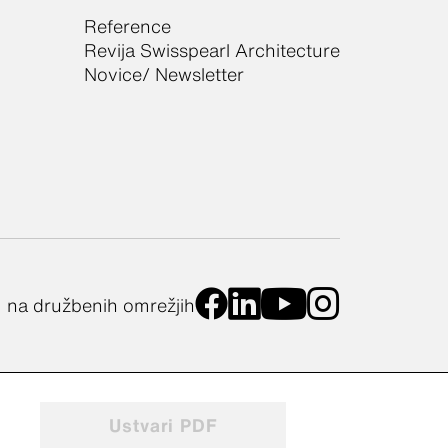
Reference
Revija Swisspearl Architecture
Novice/ Newsletter
m na družbenih omrežjih
Ustvari PDF
tev piškotkov