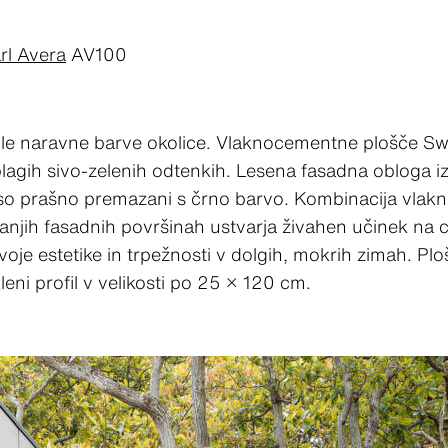
rl Avera
AV100
ile naravne barve okolice. Vlaknocementne plošče Swis
 blagih sivo-zelenih odtenkih. Lesena fasadna obloga i
 pa so prašno premazani s črno barvo. Kombinacija vla
anjih fasadnih površinah ustvarja živahen učinek na c
svoje estetike in trpežnosti v dolgih, mokrih zimah. P
kleni profil v velikosti po 25 × 120 cm.