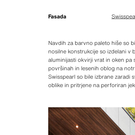
Fasada
Swisspea
Navdih za barvno paleto hiše so b
nosilne konstrukcije so izdelani v
aluminijasti okvirji vrat in oken
površinah in lesenih oblog na notr
Swisspearl so bile izbrane zaradi 
oblike in pritrjene na perforiran je