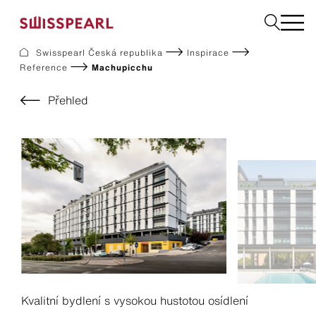
Swisspearl Česká republika
Inspirace
Reference
Machupicchu
Fasády
Střechy
Přehled
Konstrukční desky
Vyžádejte si vzorek
Společnost
Služby
Inspirace
Ke stažení
Swisspearl a udržitelnost
Kariéra
Kvalitní bydlení s vysokou hustotou osídlení