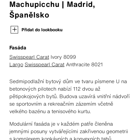
Machupicchu | Madrid,
Španělsko
Přidat do lookbooku
Fasáda
Swisspearl Carat
Ivory 8099
Largo
Swisspearl Carat
Anthracite 8021
Sedmipodlažní bytový dům ve tvaru písmene U na
betonových pilotech nabízí 112 dvou až
pětipokojových bytů. Budova uzavírá vnitřní nádvoří
se sportovním a rekreačním zázemím včetně
velkého bazénu a tenisového kurtu.
Modulární fasáda je v každém patře členěna
jemnými posuny vytvářejícími zakřivenou geometrii
s komplexem konkávních a konvexních tahů,