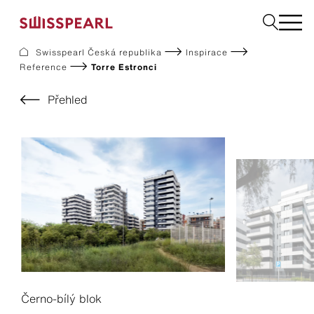
Swisspearl Česká republika
Inspirace
Reference
Torre Estronci
Fasády
Střechy
Přehled
Konstrukční desky
Vyžádejte si vzorek
Společnost
Služby
Inspirace
Ke stažení
Swisspearl a udržitelnost
Kariéra
Černo-bílý blok