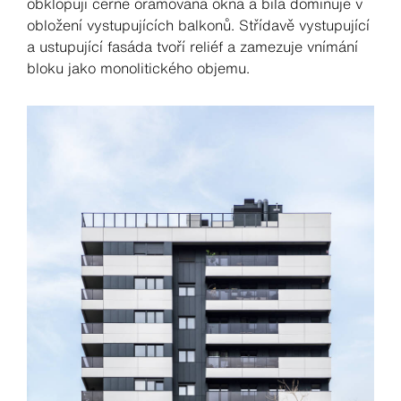
obklopují černě orámovaná okna a bílá dominuje v
obložení vystupujících balkonů. Střídavě vystupující
a ustupující fasáda tvoří reliéf a zamezuje vnímání
bloku jako monolitického objemu.