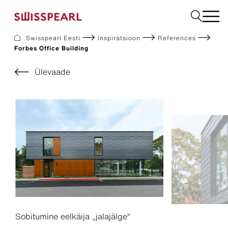
Swisspearl Eesti
Inspiratsioon
References
Forbes Office Building
Fassaadikatted
Katusekatted
Ülevaade
Ehitusplaadid
Interjöör
Allalaadimine
Ettevõte
Teenused
Inspiratsioon
Jätkusuutlikkus
Sobitumine eelkäija „jalajälge“