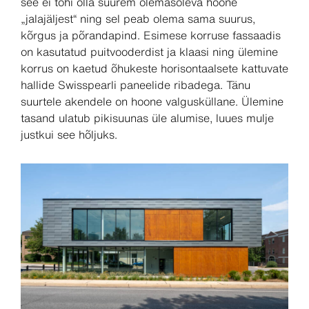
see ei tohi olla suurem olemasoleva hoone
„jalajäljest“ ning sel peab olema sama suurus,
kõrgus ja põrandapind. Esimese korruse fassaadis
on kasutatud puitvooderdist ja klaasi ning ülemine
korrus on kaetud õhukeste horisontaalsete kattuvate
hallide Swisspearli paneelide ribadega. Tänu
suurtele akendele on hoone valgusküllane. Ülemine
tasand ulatub pikisuunas üle alumise, luues mulje
justkui see hõljuks.