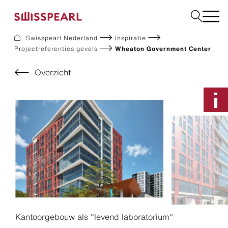
Swisspearl Nederland
Inspiratie
Projectreferenties gevels
Wheaton Government Center
Gevel
Dak
Overzicht
Bouw
Interieur
Downloads
Bedrijf
Services
Inspiratie
Monster aanvragen
Duurzaamheid
Kantoorgebouw als "levend laboratorium"