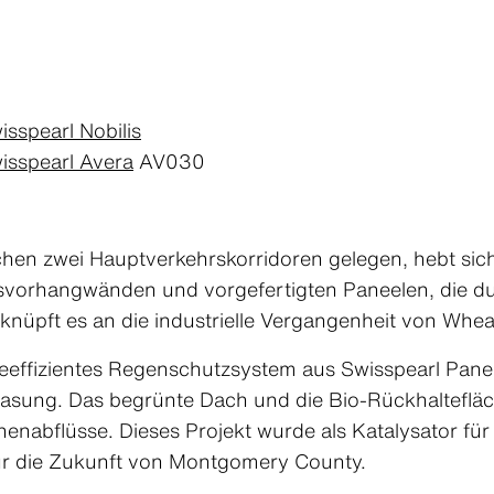
isspearl Nobilis
isspearl Avera
AV030
en zwei Hauptverkehrskorridoren gelegen, hebt sic
svorhangwänden und vorgefertigten Paneelen, die d
knüpft es an die industrielle Vergangenheit von Whea
gieeffizientes Regenschutzsystem aus Swisspearl Pa
lasung. Das begrünte Dach und die Bio-Rückhalteflä
enabflüsse. Dieses Projekt wurde als Katalysator fü
für die Zukunft von Montgomery County.