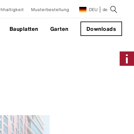
hhaltigkeit
Musterbestellung
DEU
de
Bauplatten
Garten
Downloads
Anwendungen & Systeme
Fassadensystem
Sichtbare Befestigung
Nicht sichtbare Befestigung
Geschlossene Ecke 90°