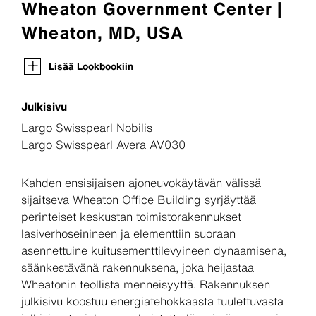
Wheaton Government Center |
Wheaton, MD, USA
Lisää Lookbookiin
Julkisivu
Largo
Swisspearl Nobilis
Largo
Swisspearl Avera
AV030
Kahden ensisijaisen ajoneuvokäytävän välissä
sijaitseva Wheaton Office Building syrjäyttää
perinteiset keskustan toimistorakennukset
lasiverhoseinineen ja elementtiin suoraan
asennettuine kuitusementtilevyineen dynaamisena,
säänkestävänä rakennuksena, joka heijastaa
Wheatonin teollista menneisyyttä. Rakennuksen
julkisivu koostuu energiatehokkaasta tuulettuvasta