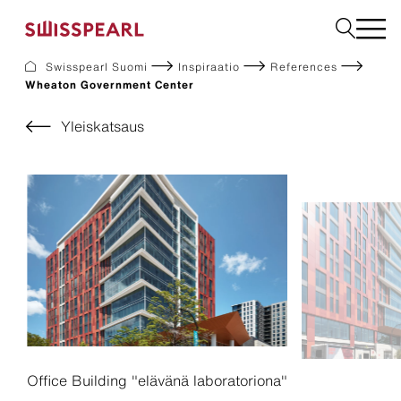
Swisspearl Suomi
Inspiraatio
References
Wheaton Government Center
Julkisivulevyt
Rakennuslevyt
Yleiskatsaus
Sisätilalevyt
Ladattavat dokumentit
Meistä
Palvelut
Inspiraatio
Kestävä kehitys
Office Building "elävänä laboratoriona"