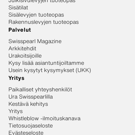
Julkisivulevyjen tuoteopas
Sisätilat
Sisälevyjen tuoteopas
Rakennuslevyjen tuoteopas
Palvelut
Swisspearl Magazine
Arkkitehdit
Urakoitsijoille
Kysy lisää asiantuntijoiltamme
Usein kysytyt kysymykset (UKK)
Yritys
Paikalliset yhteyshenkilöt
Ura Swisspearlilla
Kestävä kehitys
Yritys
Whistleblow -ilmoituskanava
Tietosuojaseloste
Evästeseloste