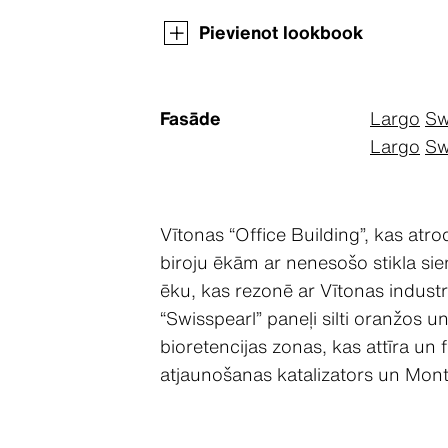
Pievienot lookbook
Fasāde
Largo
Sw
Largo
Sw
Vītonas “Office Building”, kas atr
biroju ēkām ar nenesošo stikla si
ēku, kas rezonē ar Vītonas industr
“Swisspearl” paneļi silti oranžos un
bioretencijas zonas, kas attīra un 
atjaunošanas katalizators un Mon