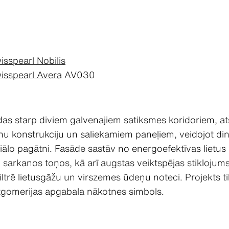
isspearl Nobilis
isspearl Avera
AV030
odas starp diviem galvenajiem satiksmes koridoriem, at
enu konstrukciju un saliekamiem paneļiem, veidojot d
iālo pagātni. Fasāde sastāv no energoefektīvas lietus
 sarkanos toņos, kā arī augstas veiktspējas stiklojums. Ēk
filtrē lietusgāžu un virszemes ūdeņu noteci. Projekts ti
tgomerijas apgabala nākotnes simbols.