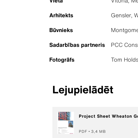
Vieta
Vītona, M
Arhitekts
Gensler, 
Būvnieks
Montgomer
Sadarbības partneris
PCC Const
Fotogrāfs
Tom Holds
Lejupielādēt
Project Sheet Wheaton G
PDF
3,4 MB