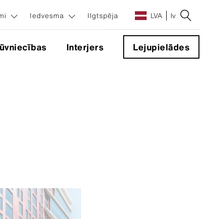
umi
Iedvesma
Ilgtspēja
LVA
lv
ūvniecības
Interjers
Lejupielādes
sinājumi
ēma