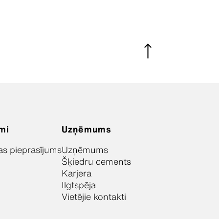
mi
Uzņēmums
as pieprasījums
Uzņēmums
Šķiedru cements
Karjera
Ilgtspēja
Vietējie kontakti