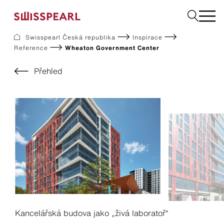
Swisspearl Česká republika
Inspirace
Reference
Wheaton Government Center
Fasády
Střechy
Přehled
Konstrukční desky
Vyžádejte si vzorek
Společnost
Služby
Inspirace
Ke stažení
Swisspearl a udržitelnost
Kariéra
Kancelářská budova jako „živá laboratoř“