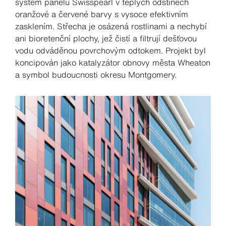
systém panelů Swisspearl v teplých odstínech
oranžové a červené barvy s vysoce efektivním
zasklením. Střecha je osázená rostlinami a nechybí
ani bioretenční plochy, jež čistí a filtrují dešťovou
vodu odváděnou povrchovým odtokem. Projekt byl
koncipován jako katalyzátor obnovy města Wheaton
a symbol budoucnosti okresu Montgomery.