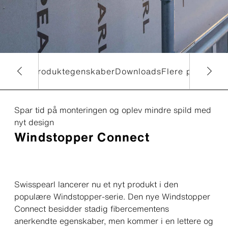
vores produkter på lager hos landets
tømmerhandler. Find din nærmeste
forhandler her.
Find din nærmeste
forhandler
isk data
Produktegenskaber
Downloads
Flere produkter
Spar tid på monteringen og oplev mindre spild med
nyt design
Windstopper Connect
Swisspearl lancerer nu et nyt produkt i den
populære Windstopper-serie. Den nye Windstopper
Connect besidder stadig fibercementens
anerkendte egenskaber, men kommer i en lettere og