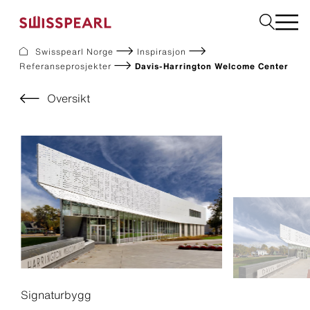
Swisspearl Norge
Inspirasjon
Referanseprosjekter
Davis-Harrington Welcome Center
Fasade
Tak
Oversikt
Bygningsplater
Interiør
Bestill produktprøver
Om oss
Rådgivning
Inspirasjon
Nedlastninger og dokumentasjon
Bærekraft
Signaturbygg