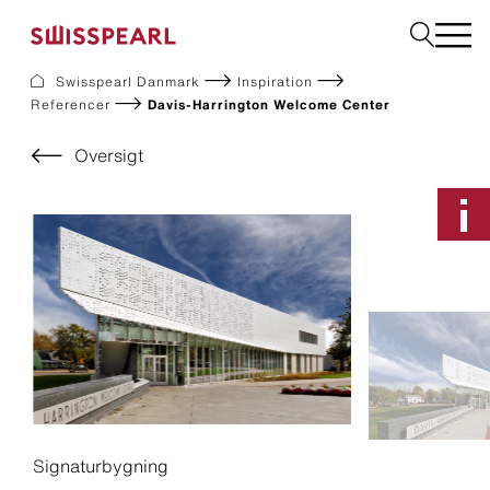
Swisspearl Danmark
Inspiration
Referencer
Davis-Harrington Welcome Center
Facade
Tag
Oversigt
Byggeplader
Interiør
Solar
Downloads
Om os
Services
Inspiration
Bestil en produktprøve
Bæredygtighed
Signaturbygning