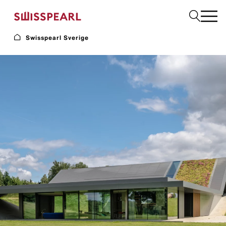
Swisspearl Sverige
Fasad
Tak
Bygg
Solar
Interiör
Ladda ner dokument
Företaget
Service
Inspiration
Beställ prover
Hållbarhet