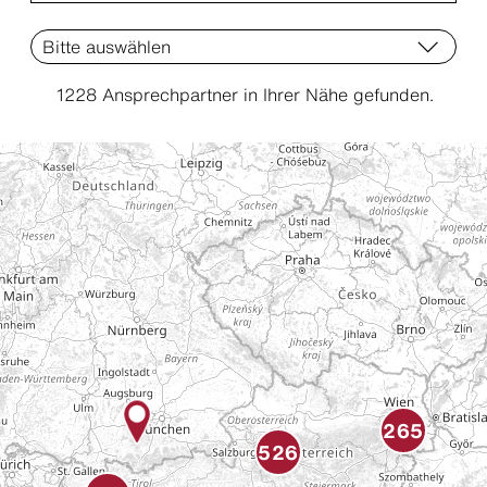
1228
Ansprechpartner in Ihrer Nähe gefunden.
2M - Walter und Michael
Müllner GesmbH.nfg.kk
A & M Dach O.G. Spenglerei -
Dachdeckerei
265
526
A+G Energie GmbH