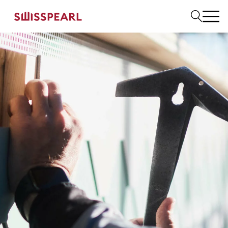
Bitte auswählen
Dach
Fassade
Solar
Interior
Garten
Fachbetrieb finden
Service
Über uns
Inspiration
Dach zurück-Aktion
Nachhaltigkeit
Karriere