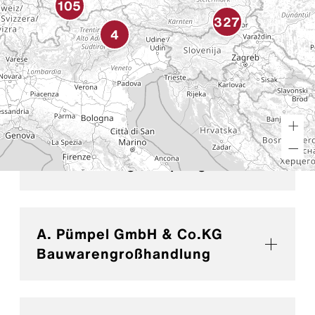
105
327
4
A. BRADARIC Dachdeckerei
+ Spenglerei
A. Leopold Ges.m.b.H.
Dachdeckungen-Spenglerei
A. Pümpel GmbH & Co.KG
Bauwarengroßhandlung