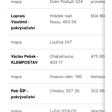
mapa
Dolní Podluží 524
proreko@c
Loprais
Hrádek nad
604 808 8
Vlastimil -
Nisou, 463 34
pokrývačství
mapa
Loučná 247
Václav Pešek -
Chabařovice,
475 602 14
KLEMPOSTAV
403 17
mapa
Husovo nám. 180
klempostav
Petr ŠÍP -
Chodov, 357 35
352 665 7
pokrývačství
mapa
Luční 1026/15
strechy@pe