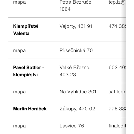
mapa
Petra Bezruče
tep.iz@ema
1064
Klempířství
Vejprty, 431 91
474 385 20
Valenta
mapa
Přísečnická 70
Pavel Sattler -
Velké Březno,
602 409 9
klempířství
403 23
mapa
Na Vyhlídce 301
sattlerp@vo
Martin Horáček
Zákupy, 470 02
776 338 4
mapa
Lasvice 76
finalediti