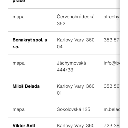
práce
mapa
Červenohrádecká
strechyvo
352
Bonakryt spol. s
Karlovy Vary, 360
353 578 8
r.o.
04
mapa
Jáchymovská
info@bonak
444/33
Miloš Belada
Karlovy Vary, 360
353 567 5
01
mapa
Sokolovská 125
m.belada@
Viktor Antl
Karlovy Vary, 360
723 388 3