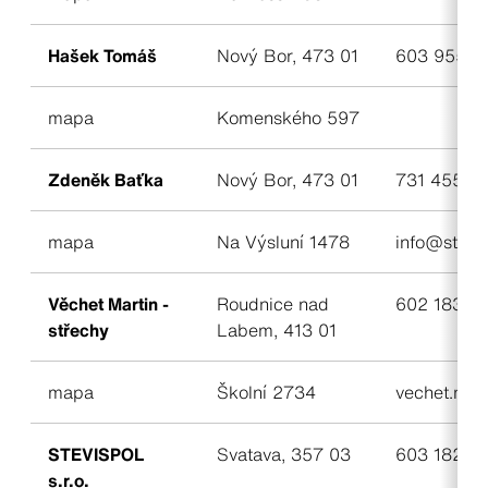
Hašek Tomáš
Nový Bor, 473 01
603 955 4
mapa
Komenského 597
Zdeněk Baťka
Nový Bor, 473 01
731 455 8
mapa
Na Výsluní 1478
info@strec
Věchet Martin -
Roudnice nad
602 183 7
střechy
Labem, 413 01
mapa
Školní 2734
vechet.mar
STEVISPOL
Svatava, 357 03
603 182 13
s.r.o.