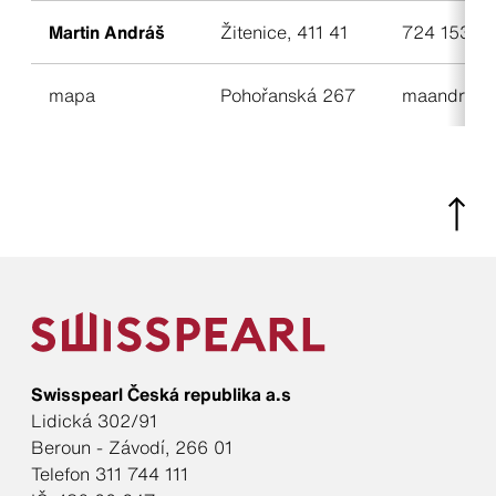
Martin Andráš
Žitenice, 411 41
724 153 8
mapa
Pohořanská 267
maandras
Swisspearl Česká republika a.s
Lidická 302/91
Beroun - Závodí, 266 01
Telefon 311 744 111