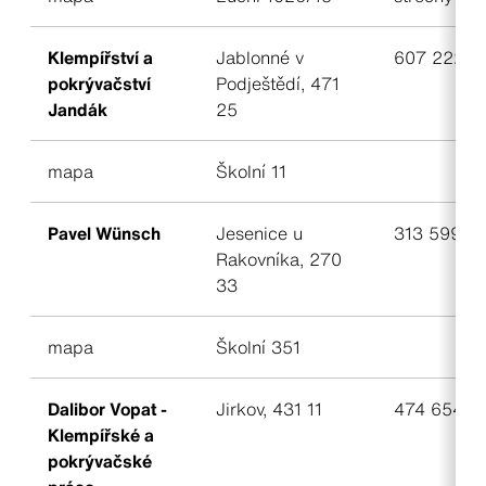
Klempířství a
Jablonné v
607 222 1
pokrývačství
Podještědí, 471
Jandák
25
mapa
Školní 11
Pavel Wünsch
Jesenice u
313 599 48
Rakovníka, 270
33
mapa
Školní 351
Dalibor Vopat -
Jirkov, 431 11
474 654 2
Klempířské a
pokrývačské