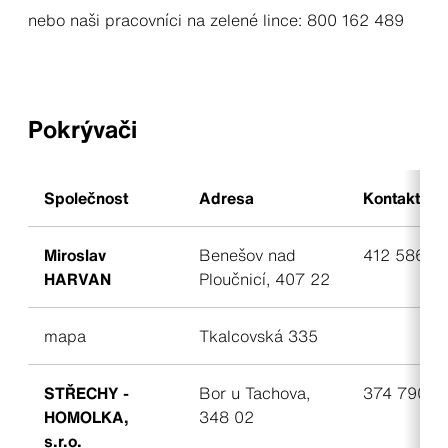
nebo naši pracovníci na zelené lince: 800 162 489
Pokrývači
Společnost
Adresa
Kontakt
Miroslav
Benešov nad
412 586 7
HARVAN
Ploučnicí, 407 22
mapa
Tkalcovská 335
STŘECHY -
Bor u Tachova,
374 790 2
HOMOLKA,
348 02
s.r.o.