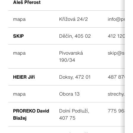
Aleš Přerost
mapa
Křížová 24/2
info@prero
SKIP
Děčín, 405 02
412 120 36
mapa
Pivovarská
skip@skipd
190/34
HEIER Jiří
Doksy, 472 01
487 876 10
mapa
Obora 13
strechy.he
PROREKO David
Dolní Podluží,
775 963 8
Blažej
407 75