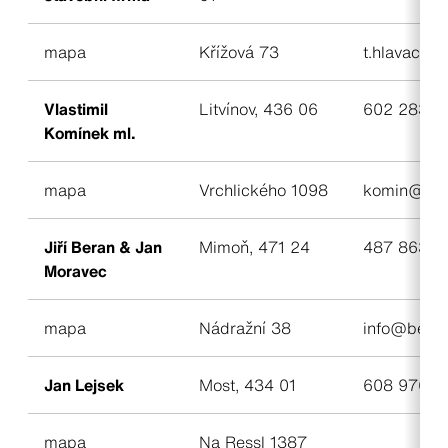
mapa
Křížová 73
t.hlavacek@
Vlastimil
Litvínov, 436 06
602 283 4
Komínek ml.
mapa
Vrchlického 1098
komin@cen
Jiří Beran & Jan
Mimoň, 471 24
487 863 7
Moravec
mapa
Nádražní 38
info@beran
Jan Lejsek
Most, 434 01
608 976 3
mapa
Na Ressl 1387