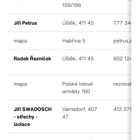
109/186
Jiří Petrus
Úštěk, 411 45
777 348 6
mapa
Habřina 5
petrus.jir
Radek Řezníček
Úštěk, 411 45
602 124 8
mapa
Polské lidové
reznicekr
armády 180
Jiří SWADOSCH
Varnsdorf, 407
412 371 86
- střechy -
47
izolace