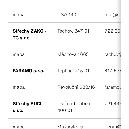
mapa
ČSA 140
info@stevis
Střechy ZAKO -
Tachov, 347 01
722 055 4
TC s.r.o.
mapa
Máchova 1665
tachov@str
FARAMO s.r.o.
Teplice, 415 01
417 534 24
mapa
Revoluční 688/16
faramo@fa
Střechy RUCI
Ústí nad Labem,
731 449 3
s.r.o.
400 01
mapa
Masarykova
beran@stre