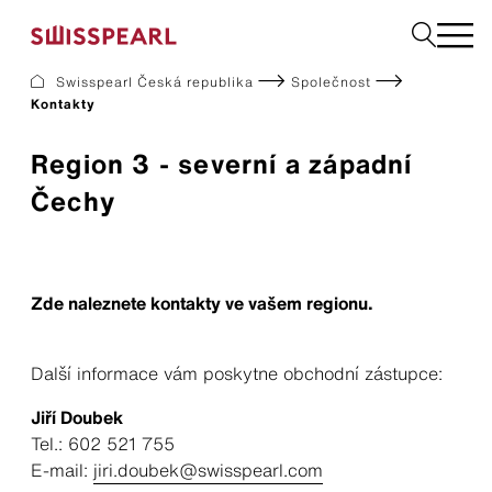
Swisspearl Česká republika
Společnost
Kontakty
Fasády
Střechy
Region 3 - severní a západní
Konstrukční desky
Čechy
Vyžádejte si vzorek
Společnost
Zde naleznete kontakty ve vašem regionu.
Služby
Inspirace
Ke stažení
Další informace vám poskytne obchodní zástupce:
Swisspearl a udržitelnost
Kariéra
Jiří Doubek
Tel.: 602 521 755
E-mail:
jiri.doubek@swisspearl.com