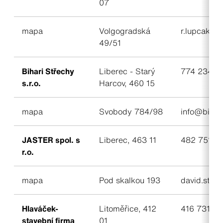
07
mapa
Volgogradská
r.lupcak@
49/51
Bihari Střechy
Liberec - Starý
774 234 9
s.r.o.
Harcov, 460 15
mapa
Svobody 784/98
info@bihari
JASTER spol. s
Liberec, 463 11
482 751 47
r.o.
mapa
Pod skalkou 193
david.strak
Hlaváček-
Litoměřice, 412
416 731 45
stavební firma
01