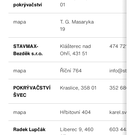
pokrývačství
01
mapa
T. G. Masaryka
19
STAVMAX-
Klášterec nad
474 721 35
Bezděk s.r.o.
Ohří, 431 51
mapa
Říční 764
info@stavm
POKRÝVAČSTVÍ
Kraslice, 358 01
352 686 0
ŠVEC
mapa
Hřbitovní 404
karel.svec
Radek Lupčák
Liberec 9, 460
603 443 5