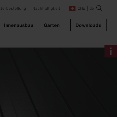
terbestellung
Nachhaltigkeit
CHE
de
Innenausbau
Garten
Downloads
e
lrichter