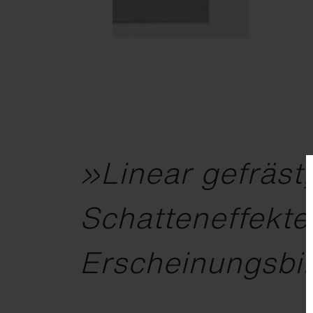
»Linear gefräst,
Schatteneffekten
Erscheinungsbil