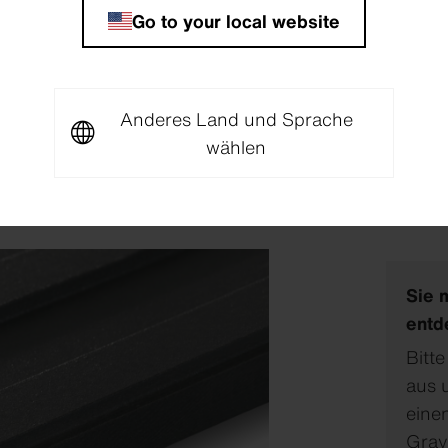
Go to your local website
Anderes Land und Sprache
wählen
ben
Sie 
entd
Bitte
aus 
eine
Grav