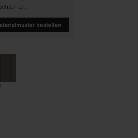
chton an.
aterialmuster bestellen
3