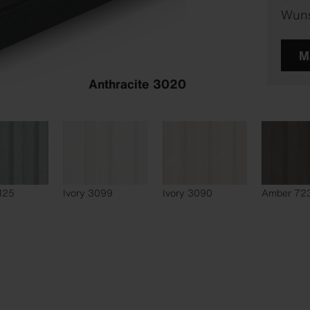
Wuns
M
Anthracite 3020
 125
Ivory 3099
Ivory 3090
Amber 72