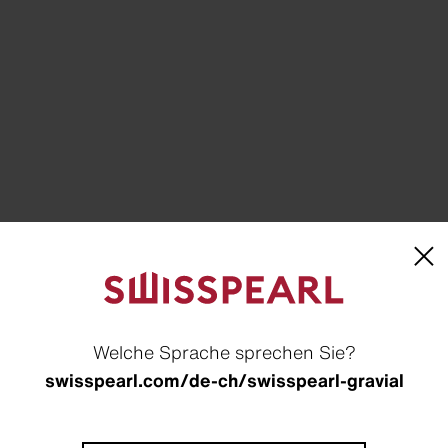
 mit kontrastreichen 
 für ein eindrucksvol
Welche Sprache sprechen Sie?
d der Fassade.«
swisspearl.com/de-ch/swisspearl-gravial