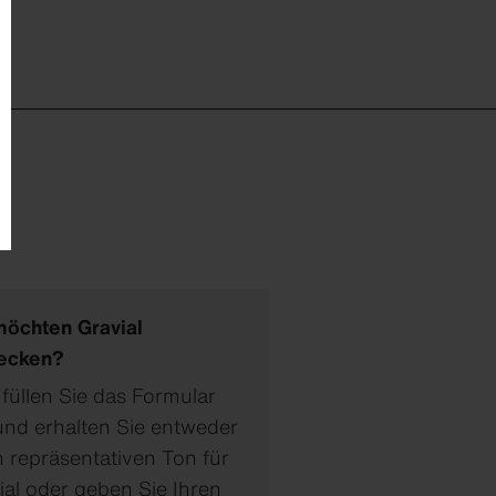
möchten Gravial
ecken?
 füllen Sie das Formular
und erhalten Sie entweder
n repräsentativen Ton für
ial oder geben Sie Ihren